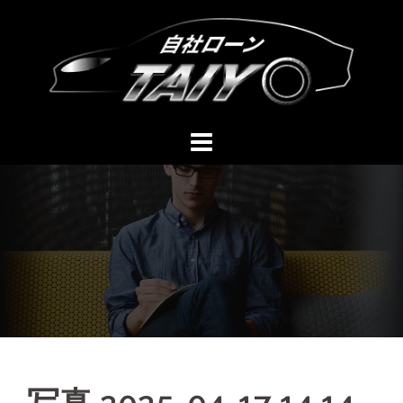
コ
ン
テ
ン
ツ
へ
ス
キ
ッ
プ