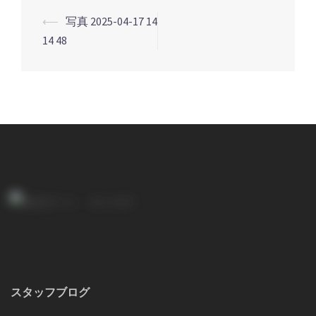
⟵
写真 2025-04-17 14
投
14 48
稿
ナ
ビ
ゲ
ー
シ
ョ
ン
スタッフブログ