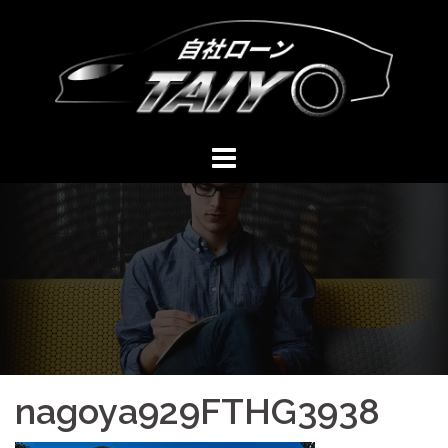
コ
ン
テ
ン
ツ
へ
ス
キ
ッ
プ
nagoya929FTHG3938