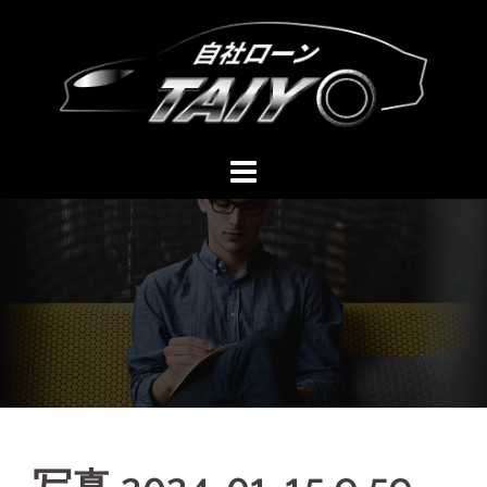
コ
ン
テ
ン
ツ
へ
ス
キ
ッ
プ