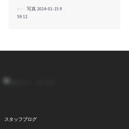
⟵
写真 2024-01-15 9
投
59 12
稿
ナ
ビ
ゲ
ー
シ
ョ
ン
スタッフブログ