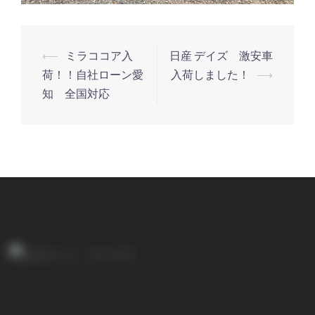
⟵
ミラココア入
日産 デイズ 激安車
投
荷！！自社ローン愛
入荷しました！
⟶
稿
知 全国対応
ナ
ビ
ゲ
ー
シ
ョ
ン