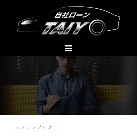
コ
ン
テ
ン
ツ
へ
ス
キ
ッ
プ
スタッフブログ