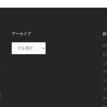
アーカイブ
自
ア
i
ー
お
カ
ご
イ
ブ
ン
ア
ス
プ
国
中