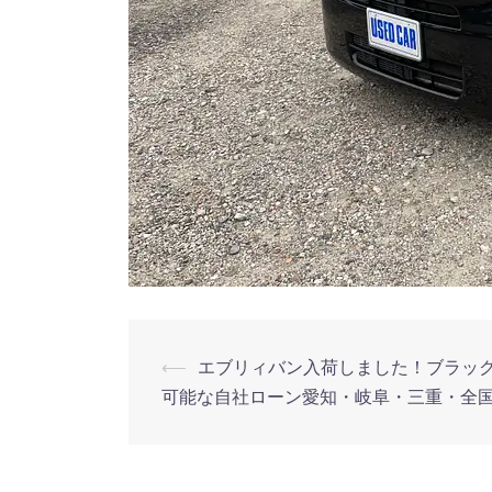
⟵
エブリィバン入荷しました！ブラッ
投
可能な自社ローン愛知・岐阜・三重・全
稿
ナ