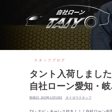
コ
ン
テ
ン
ツ
へ
ス
キ
ッ
スタッフブログ
プ
タント入荷しました
自社ローン愛知・岐
投稿日:
2023年12月10日
タイヨウスタッフ
TV・ナビ・キーレス付き！！！自社ローン全国